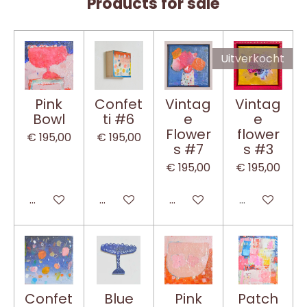
Products for sale
Uitverkocht
Pink
Confet
Vintag
Vintag
Bowl
ti #6
e
e
Flower
flower
€ 195,00
€ 195,00
s #7
s #3
€ 195,00
€ 195,00
In winkelwagen
In winkelwagen
In winkelwagen
Uitverkocht
Confet
Blue
Pink
Patch