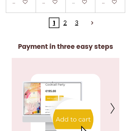
In winkelwagen
In winkelwagen
Uitverkocht
In winkelwa
1
2
3
Payment in three easy steps