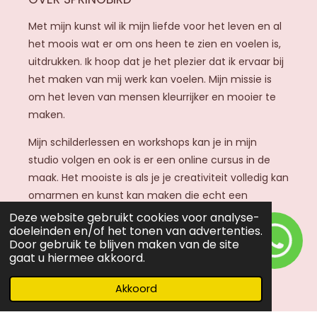
t
a
Met mijn kunst wil ik mijn liefde voor het leven en al
g
het moois wat er om ons heen te zien en voelen is,
r
uitdrukken. Ik hoop dat je het plezier dat ik ervaar bij
a
het maken van mij werk kan voelen. Mijn missie is
m
om het leven van mensen kleurrijker en mooier te
maken.
Mijn schilderlessen en workshops kan je in mijn
studio volgen en ook is er een online cursus in de
maak. Het mooiste is als je je creativiteit volledig kan
omarmen en kunst kan maken die echt een
expressie van jou ware zelf is.
Deze website gebruikt cookies voor analyse-
doeleinden en/of het tonen van advertenties.
Door gebruik te blijven maken van de site
gaat u hiermee akkoord.
KLANTENSERVICE
Akkoord
Klantenservice