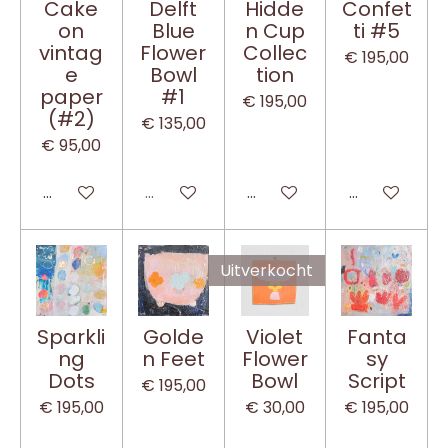
Cake
Delft
Hidde
Confet
on
Blue
n Cup
ti #5
vintag
Flower
Collec
€ 195,00
e
Bowl
tion
paper
#1
€ 195,00
(#2)
€ 135,00
€ 95,00
In winkelwagen
Uitverkocht
In winkelwagen
In winkelwa
Uitverkocht
Sparkli
Golde
Violet
Fanta
ng
n Feet
Flower
sy
Dots
Bowl
Script
€ 195,00
€ 195,00
€ 30,00
€ 195,00