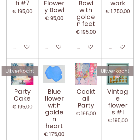
ti #7
Flower
Bowl
work
y Bowl
with
€ 195,00
€ 1.750,00
golde
€ 95,00
n feet
€ 195,00
In winkelwagen
In winkelwagen
In winkelwagen
In winkelwa
Uitverkocht
Uitverkocht
Party
Blue
Cockt
Vintag
Cake
flower
ail
e
with
Party
flower
€ 195,00
golde
s #1
€ 195,00
n
€ 195,00
heart
€ 175,00