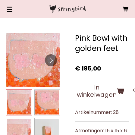
Ga
direct
naar
de
Pink Bowl with
hoofdinhoud
golden feet
€ 195,00
In
winkelwagen
Artikelnummer:
28
Afmetingen: 15 x 15 x 6