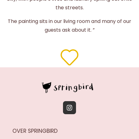
the streets.
The painting sits in our living room and many of our
guests ask about it. ”
I
n
s
OVER SPRINGBIRD
t