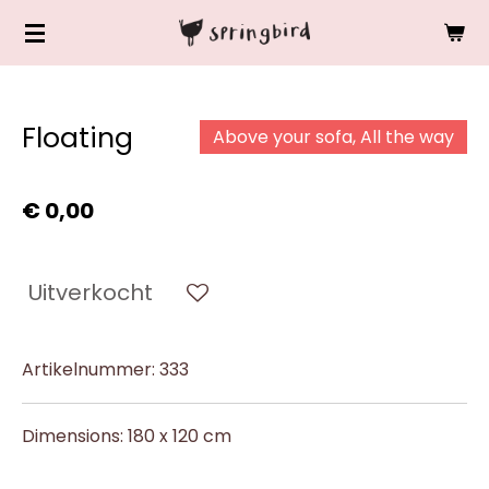
Ga
direct
naar
de
Floating
Above your sofa, All the way
hoofdinhoud
€ 0,00
Uitverkocht
Artikelnummer:
333
Dimensions: 180 x 120 cm