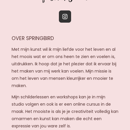
I
n
s
OVER SPRINGBIRD
t
a
Met mijn kunst wil ik mijn liefde voor het leven en al
g
het moois wat er om ons heen te zien en voelen is,
r
uitdrukken. Ik hoop dat je het plezier dat ik ervaar bij
a
het maken van mij werk kan voelen. Mijn missie is
m
om het leven van mensen kleurrijker en mooier te
maken.
Mijn schilderlessen en workshops kan je in mijn
studio volgen en ook is er een online cursus in de
maak. Het mooiste is als je je creativiteit volledig kan
omarmen en kunst kan maken die echt een
expressie van jou ware zelf is.