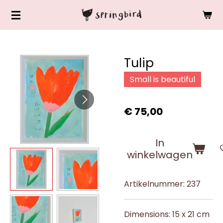
Ga
direct
naar
de
Tulip
hoofdinhoud
Small is beautiful
€ 75,00
In
winkelwagen
Artikelnummer:
237
Dimensions: 15 x 21 cm