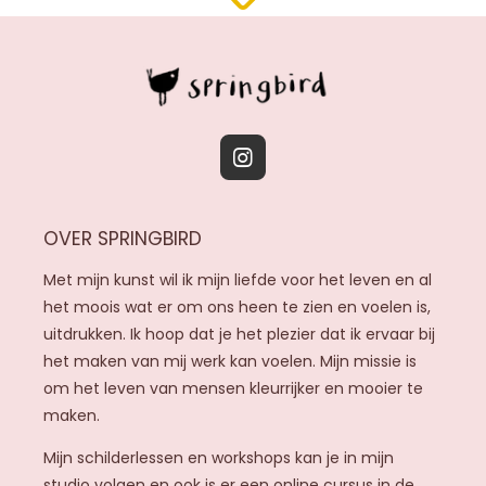
I
n
s
OVER SPRINGBIRD
t
a
Met mijn kunst wil ik mijn liefde voor het leven en al
g
het moois wat er om ons heen te zien en voelen is,
r
uitdrukken. Ik hoop dat je het plezier dat ik ervaar bij
a
het maken van mij werk kan voelen. Mijn missie is
m
om het leven van mensen kleurrijker en mooier te
maken.
Mijn schilderlessen en workshops kan je in mijn
studio volgen en ook is er een online cursus in de