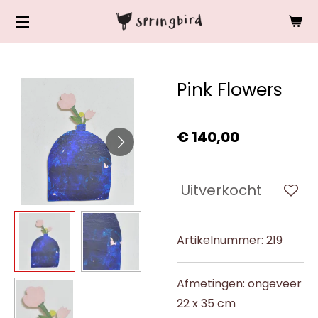
Ga
direct
naar
de
Pink Flowers
hoofdinhoud
€ 140,00
Uitverkocht
Artikelnummer:
219
Afmetingen: ongeveer
22 x 35 cm