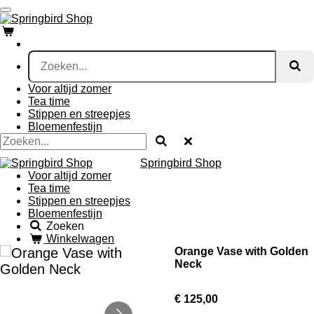
Ga
direct
naar
de
hoofdinhoud
Voor altijd zomer
Tea time
Stippen en streepjes
Bloemenfestijn
Springbird Shop
Voor altijd zomer
Tea time
Stippen en streepjes
Bloemenfestijn
Zoeken
Winkelwagen
Orange Vase with Golden
Neck
€ 125,00