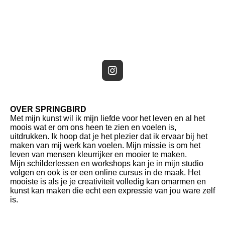
I
n
s
OVER SPRINGBIRD
t
Met mijn kunst wil ik mijn liefde voor het leven en al het
a
moois wat er om ons heen te zien en voelen is,
g
uitdrukken. Ik hoop dat je het plezier dat ik ervaar bij het
maken van mij werk kan voelen. Mijn missie is om het
r
leven van mensen kleurrijker en mooier te maken.
a
Mijn schilderlessen en workshops kan je in mijn studio
m
volgen en ook is er een online cursus in de maak. Het
mooiste is als je je creativiteit volledig kan omarmen en
kunst kan maken die echt een expressie van jou ware zelf
is.