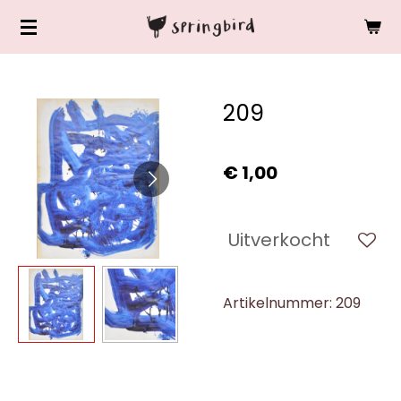
Ga
direct
naar
de
209
hoofdinhoud
€ 1,00
Uitverkocht
Artikelnummer:
209