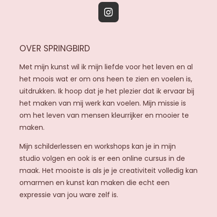
I
n
s
OVER SPRINGBIRD
t
a
Met mijn kunst wil ik mijn liefde voor het leven en al
g
het moois wat er om ons heen te zien en voelen is,
r
uitdrukken. Ik hoop dat je het plezier dat ik ervaar bij
a
het maken van mij werk kan voelen. Mijn missie is
m
om het leven van mensen kleurrijker en mooier te
maken.
Mijn schilderlessen en workshops kan je in mijn
studio volgen en ook is er een online cursus in de
maak. Het mooiste is als je je creativiteit volledig kan
omarmen en kunst kan maken die echt een
expressie van jou ware zelf is.