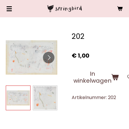
Ga
direct
naar
de
202
hoofdinhoud
€ 1,00
In
winkelwagen
Artikelnummer:
202