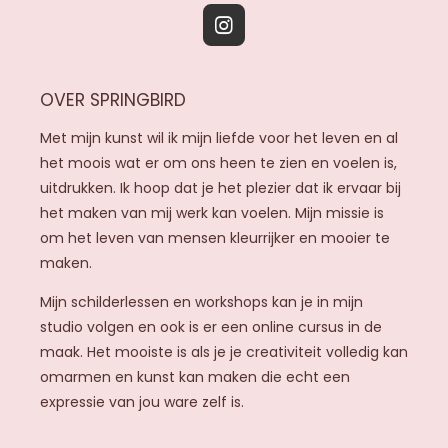
I
n
s
OVER SPRINGBIRD
t
a
Met mijn kunst wil ik mijn liefde voor het leven en al
g
het moois wat er om ons heen te zien en voelen is,
r
uitdrukken. Ik hoop dat je het plezier dat ik ervaar bij
a
het maken van mij werk kan voelen. Mijn missie is
m
om het leven van mensen kleurrijker en mooier te
maken.
Mijn schilderlessen en workshops kan je in mijn
studio volgen en ook is er een online cursus in de
maak. Het mooiste is als je je creativiteit volledig kan
omarmen en kunst kan maken die echt een
expressie van jou ware zelf is.