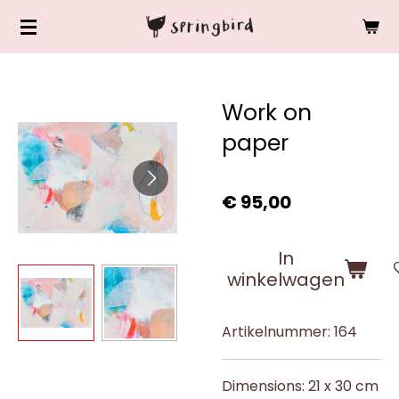
Ga
direct
naar
de
Work on
hoofdinhoud
paper
€ 95,00
In
winkelwagen
Artikelnummer:
164
Dimensions: 21 x 30 cm