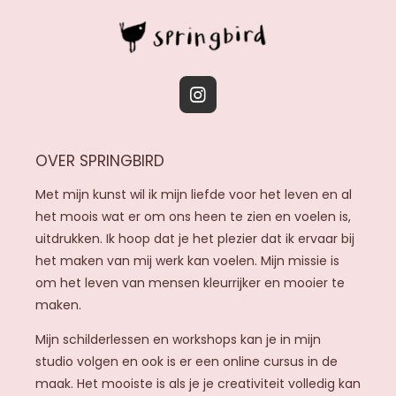
I
n
s
OVER SPRINGBIRD
t
a
Met mijn kunst wil ik mijn liefde voor het leven en al
g
het moois wat er om ons heen te zien en voelen is,
r
uitdrukken. Ik hoop dat je het plezier dat ik ervaar bij
a
het maken van mij werk kan voelen. Mijn missie is
m
om het leven van mensen kleurrijker en mooier te
maken.
Mijn schilderlessen en workshops kan je in mijn
studio volgen en ook is er een online cursus in de
maak. Het mooiste is als je je creativiteit volledig kan