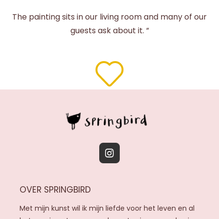
The painting sits in our living room and many of our
guests ask about it. ”
I
n
s
OVER SPRINGBIRD
t
a
Met mijn kunst wil ik mijn liefde voor het leven en al
g