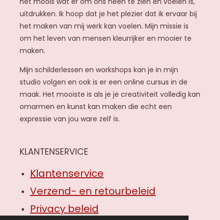
het moois wat er om ons heen te zien en voelen is,
r
uitdrukken. Ik hoop dat je het plezier dat ik ervaar bij
a
het maken van mij werk kan voelen. Mijn missie is
m
om het leven van mensen kleurrijker en mooier te
maken.
Mijn schilderlessen en workshops kan je in mijn
studio volgen en ook is er een online cursus in de
maak. Het mooiste is als je je creativiteit volledig kan
omarmen en kunst kan maken die echt een
expressie van jou ware zelf is.
KLANTENSERVICE
Klantenservice
Verzend- en retourbeleid
Privacy beleid