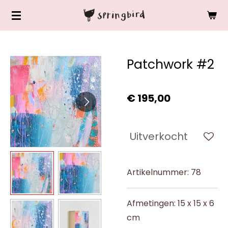
Ga
direct
naar
de
Patchwork #2
hoofdinhoud
€ 195,00
Uitverkocht
Artikelnummer:
78
Afmetingen: 15 x 15 x 6
cm